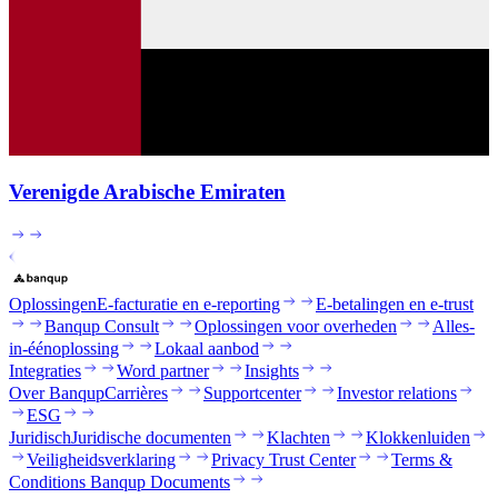
Verenigde Arabische Emiraten
Oplossingen
E-facturatie en e-reporting
E-betalingen en e-trust
Banqup Consult
Oplossingen voor overheden
Alles-
in-éénoplossing
Lokaal aanbod
Integraties
Word partner
Insights
Over Banqup
Carrières
Supportcenter
Investor relations
ESG
Juridisch
Juridische documenten
Klachten
Klokkenluiden
Veiligheidsverklaring
Privacy Trust Center
Terms &
Conditions Banqup Documents