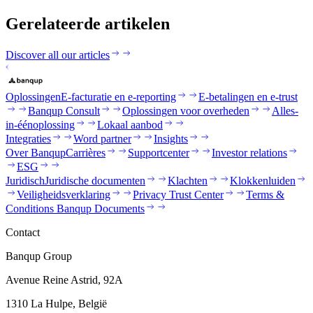
Gerelateerde artikelen
Discover all our articles
Oplossingen
E-facturatie en e-reporting
E-betalingen en e-trust
Banqup Consult
Oplossingen voor overheden
Alles-
in-éénoplossing
Lokaal aanbod
Integraties
Word partner
Insights
Over Banqup
Carrières
Supportcenter
Investor relations
ESG
Juridisch
Juridische documenten
Klachten
Klokkenluiden
Veiligheidsverklaring
Privacy Trust Center
Terms &
Conditions Banqup Documents
Contact
Banqup Group
Avenue Reine Astrid, 92A
1310 La Hulpe, België