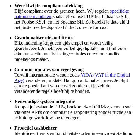
Wereldwijde compliance-dekking
Blijf compliant over de grenzen heen. Wij regelen
specifieke
nationale mandaten
zoals het Franse PDP, het Italiaanse SdI,
het Poolse KSeF en het Spaanse SII. Zo bereikt je data altijd
het juiste overheidsportaal in het correcte formaat.
Geautomatiseerde audittrails
Elke indiening krijgt een tijdstempel en wordt veilig
gearchiveerd. Je hebt een volledige, digitale audit trail voor
elke transactie, wat belastingcontroles en externe audits
moeiteloos maakt.
Continue updates van regelgeving
Terwijl internationale wetten zoals
ViDA (VAT in the Digital
Age)
veranderen, updatet Banqup automatisch mee. Je blijft
aan de goede kant van de wet zonder dat je zelf de
veranderende regels hoeft bij te houden.
Eenvoudige systeemintegratie
Koppel je bestaande ERP-, boekhoud- of CRM-systemen snel
via onze API's om compliant e-rapportering zonder frictie aan
je huidige workflow toe te voegen.
Proactief cashbeheer
Identificeer trends en liquiditeitstekorten in een vroeg stadium,