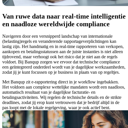
Van ruwe data naar real-time intelligentie
en naadloze wereldwijde compliance
Navigeren door een versnipperd landschap van internationale
(belasting)regels en veranderende rapportageverplichtingen kan
lastig zijn. Het handmatig en in real-time rapporteren van verkopen,
aankopen en betalingsstatussen aan de juiste instanties is niet alleen
tijdrovend, maar verhoogt ook het risico dat je niet aan de regels
voldoet. Bij Banqup zorgen we ervoor dat technische compliance
een geïntegreerd onderdeel wordt van je dagelijkse werkzaamheden,
zodat jij je kunt focussen op je business in plaats van op regeltjes.
Met Banqup zit e-rapportering direct in je workflow ingebakken.
Het voldoen aan complexe wettelijke mandaten wordt een naadloos,
automatisch resultaat van je dagelijkse facturatie- en
betalingsactiviteiten. Wij regelen de technische details en de strikte
deadlines, zodat jij erop kunt vertrouwen dat je bedrijf altijd in de
pas loopt met de lokale regelgeving, waar je ook actief bent.