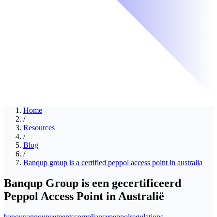
Home
/
Resources
/
Blog
/
Banqup group is a certified peppol access point in australia
Banqup Group is een gecertificeerd
Peppol Access Point in Australië
banqup
announcements
compliance
peppol
regulations