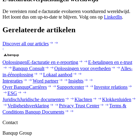
De vereisten rond e-facturatie evolueren voortdurend wereldwijd.
Het loont dus om up-to-date te blijven. Volg ons op
LinkedIn
.
Gerelateerde artikelen
Discover all our articles
Oplossingen
E-facturatie en e-reporting
E-betalingen en e-trust
Banqup Consult
Oplossingen voor overheden
Alles-
in-éénoplossing
Lokaal aanbod
Integraties
Word partner
Insights
Over Banqup
Carrières
Supportcenter
Investor relations
ESG
Juridisch
Juridische documenten
Klachten
Klokkenluiden
Veiligheidsverklaring
Privacy Trust Center
Terms &
Conditions Banqup Documents
Contact
Banqup Group