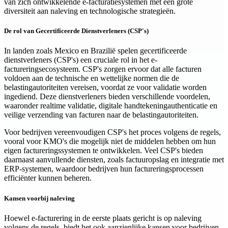
van zich ontwikkelende e-facturatiesystemen met een grote
diversiteit aan naleving en technologische strategieën.
De rol van Gecertificeerde Dienstverleners (CSP's)
In landen zoals Mexico en Brazilië spelen gecertificeerde
dienstverleners (CSP's) een cruciale rol in het e-
factureringsecosysteem. CSP's zorgen ervoor dat alle facturen
voldoen aan de technische en wettelijke normen die de
belastingautoriteiten vereisen, voordat ze voor validatie worden
ingediend. Deze dienstverleners bieden verschillende voordelen,
waaronder realtime validatie, digitale handtekeningauthenticatie en
veilige verzending van facturen naar de belastingautoriteiten.
Voor bedrijven vereenvoudigen CSP's het proces volgens de regels,
vooral voor KMO's die mogelijk niet de middelen hebben om hun
eigen factureringssystemen te ontwikkelen. Veel CSP's bieden
daarnaast aanvullende diensten, zoals factuuropslag en integratie met
ERP-systemen, waardoor bedrijven hun factureringsprocessen
efficiënter kunnen beheren.
Kansen voorbij naleving
Hoewel e-facturering in de eerste plaats gericht is op naleving
volgens de regels, biedt het ook aanzienlijke kansen voor bedrijven.