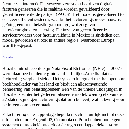
factuur via internet). Dit systeem vereist dat bedrijven digitale
facturen genereren die in realtime worden gevalideerd door
gecertificeerde derde partijen (PACS). Het model is geëvolueerd tot
een zeer efficiënt systeem, waarbij het factureringsproces nauw is
geïntegreerd met belastingrapportage, wat zorgt voor
nauwkeurigheid en naleving. De inzet van gecertificeerde
serviceproviders voor factuurvalidatie in Mexico is sindsdien een
model geworden dat ook in andere regio's, waaronder Europa,
wordt toegepast.
Brazilië
Brazilië introduceerde zijn Nota Fiscal Eletrônica (NF-e) in 2007 en
werd daarmee het derde grote land in Latijns-Amerika dat e-
facturering verplicht stelde. Het systeem integreert met het openbare
boekhoudkader van het land en biedt een allesomvattende
benadering van belastingbeheer. Een van de unieke uitdagingen in
Brazilië is echter het gedecentraliseerde model, waarbij elk van de
27 staten zijn eigen factureringsplatform beheert, wat naleving voor
bedrijven complexer maakt.
E-facturering en e-rapportage beperken zich natuurlijk niet tot deze
drie landen; ook Argentinië, Colombia en Peru hebben hun eigen
systemen ontwikkeld, waardoor de regio een lappendeken vormt