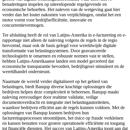
benaderingen inspelen op uiteenlopende regelgevende en
economische behoeften. Het naleven van de wetgeving gaat hier
verder dan het louter nakomen van verplichtingen, omdat het een
motor vormt voor bedrijfsefficiëntie, innovatie en
concurrentievermogen.
Ter afsluiting heeft de rol van Latijns-Amerika in e-facturering en e-
rapportage niet alleen de naleving volgens de regels in de regio
hervormd, maar ook de basis gelegd voor wereldwijde digitale
transformatie van belastingsystemen. Door geavanceerde
technologieën te omarmen en robuuste normen vast te stellen,
hebben Latijns-Amerikaanse landen een model gecreëerd dat
economische transparantie bevordert, bedrijfsgroei stimuleert en de
wereldhandel ondersteunt.
Naarmate de wereld verder digitaliseert op het gebied van
belastingen, biedt Banqup diverse krachtige oplossingen die
bedrijven helpen deze complexiteit te beheersen. Banqup maakt
naleving eenvoudiger door realtime validatie, veilige
documentoverdracht en integratie met belastingautoriteiten,
waardoor bedrijven efficiënt aan de regels kunnen voldoen. Met de
oplossingen van Banqup kunnen bedrijven hun
factureringsprocessen stroomlijnen, het risico op fraude verkleinen
en kansen benutten voor grotere operationele efficiëntie en toegang
tot financiële diensten. Het succes van Latijns-Amerika toont aan dat