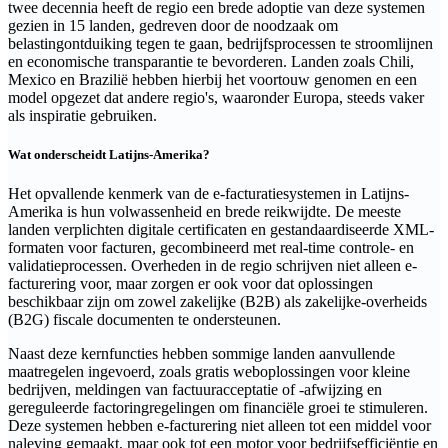
twee decennia heeft de regio een brede adoptie van deze systemen
gezien in 15 landen, gedreven door de noodzaak om
belastingontduiking tegen te gaan, bedrijfsprocessen te stroomlijnen
en economische transparantie te bevorderen. Landen zoals Chili,
Mexico en Brazilië hebben hierbij het voortouw genomen en een
model opgezet dat andere regio's, waaronder Europa, steeds vaker
als inspiratie gebruiken.
Wat onderscheidt Latijns-Amerika?
Het opvallende kenmerk van de e-facturatiesystemen in Latijns-
Amerika is hun volwassenheid en brede reikwijdte. De meeste
landen verplichten digitale certificaten en gestandaardiseerde XML-
formaten voor facturen, gecombineerd met real-time controle- en
validatieprocessen. Overheden in de regio schrijven niet alleen e-
facturering voor, maar zorgen er ook voor dat oplossingen
beschikbaar zijn om zowel zakelijke (B2B) als zakelijke-overheids
(B2G) fiscale documenten te ondersteunen.
Naast deze kernfuncties hebben sommige landen aanvullende
maatregelen ingevoerd, zoals gratis weboplossingen voor kleine
bedrijven, meldingen van factuuracceptatie of -afwijzing en
gereguleerde factoringregelingen om financiële groei te stimuleren.
Deze systemen hebben e-facturering niet alleen tot een middel voor
naleving gemaakt, maar ook tot een motor voor bedrijfsefficiëntie en