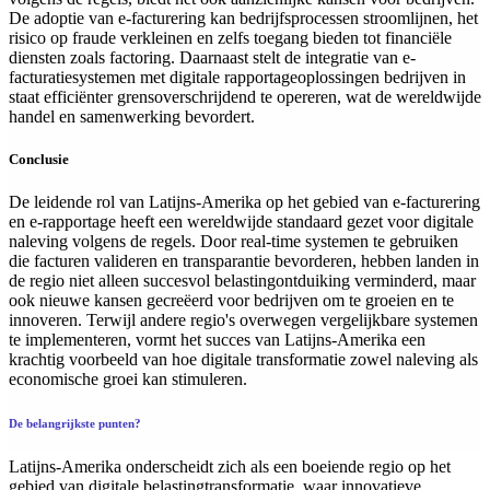
De adoptie van e-facturering kan bedrijfsprocessen stroomlijnen, het
risico op fraude verkleinen en zelfs toegang bieden tot financiële
diensten zoals factoring. Daarnaast stelt de integratie van e-
facturatiesystemen met digitale rapportageoplossingen bedrijven in
staat efficiënter grensoverschrijdend te opereren, wat de wereldwijde
handel en samenwerking bevordert.
Conclusie
De leidende rol van Latijns-Amerika op het gebied van e-facturering
en e-rapportage heeft een wereldwijde standaard gezet voor digitale
naleving volgens de regels. Door real-time systemen te gebruiken
die facturen valideren en transparantie bevorderen, hebben landen in
de regio niet alleen succesvol belastingontduiking verminderd, maar
ook nieuwe kansen gecreëerd voor bedrijven om te groeien en te
innoveren. Terwijl andere regio's overwegen vergelijkbare systemen
te implementeren, vormt het succes van Latijns-Amerika een
krachtig voorbeeld van hoe digitale transformatie zowel naleving als
economische groei kan stimuleren.
De belangrijkste punten?
Latijns-Amerika onderscheidt zich als een boeiende regio op het
gebied van digitale belastingtransformatie, waar innovatieve