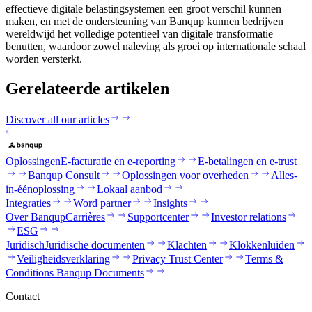
effectieve digitale belastingsystemen een groot verschil kunnen
maken, en met de ondersteuning van Banqup kunnen bedrijven
wereldwijd het volledige potentieel van digitale transformatie
benutten, waardoor zowel naleving als groei op internationale schaal
worden versterkt.
Gerelateerde artikelen
Discover all our articles
Oplossingen
E-facturatie en e-reporting
E-betalingen en e-trust
Banqup Consult
Oplossingen voor overheden
Alles-
in-éénoplossing
Lokaal aanbod
Integraties
Word partner
Insights
Over Banqup
Carrières
Supportcenter
Investor relations
ESG
Juridisch
Juridische documenten
Klachten
Klokkenluiden
Veiligheidsverklaring
Privacy Trust Center
Terms &
Conditions Banqup Documents
Contact