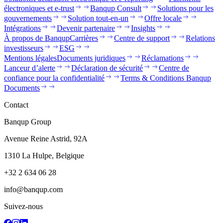
électroniques et e-trust
Banqup Consult
Solutions pour les
gouvernements
Solution tout-en-un
Offre locale
Intégrations
Devenir partenaire
Insights
À propos de Banqup
Carrières
Centre de support
Relations
investisseurs
ESG
Mentions légales
Documents juridiques
Réclamations
Lanceur d’alerte
Déclaration de sécurité
Centre de
confiance pour la confidentialité
Terms & Conditions Banqup
Documents
Contact
Banqup Group
Avenue Reine Astrid, 92A
1310 La Hulpe, Belgique
+32 2 634 06 28
info@banqup.com
Suivez-nous