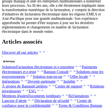
groupe Banqup et aide les entreprises multinationales à numériser
leurs processus. Au fil des ans, elle a été étroitement impliquée dans
la transformation numérique de la facturation, y compris la direction
d'initiatives de facturation électronique dans les régions EMEA et
Asie-Pacifique pour une grande multinationale. Son expérience
approfondie lui permet d'être toujours à jour sur les dernières
réglementations et changements en matière de facturation
électronique dans le monde entier.
Articles associés
Discover all our articles
Solutions
Facturation électronique et e-reporting
Paiements
électroniques et e-trust
Banqup Consult
Solutions pour les
gouvernements
Solution tout-en-un
Offre locale
Intégrations
Devenir partenaire
Insights
À propos de Banqup
Carrières
Centre de support
Relations
investisseurs
ESG
Mentions légales
Documents juridiques
Réclamations
Lanceur d’alerte
Déclaration de sécurité
Centre de
confiance pour la confidentialité
Terms & Conditions Banqup