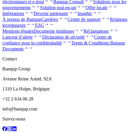
électroniques et e-trust
Banqup Consult
Solutions pour les
gouvernements
Solution tout-en-un
Offre locale
Intégrations
Devenir partenaire
Insights
À propos de Banqup
Carrières
Centre de support
Relations
investisseurs
ESG
Mentions légales
Documents juridiques
Réclamations
Lanceur d’alerte
Déclaration de sécurité
Centre de
confiance pour la confidentialité
Terms & Conditions Banqup
Documents
Contact
Banqup Group
Avenue Reine Astrid, 92A
1310 La Hulpe, Belgique
+32 2 634 06 28
info@banqup.com
Suivez-nous