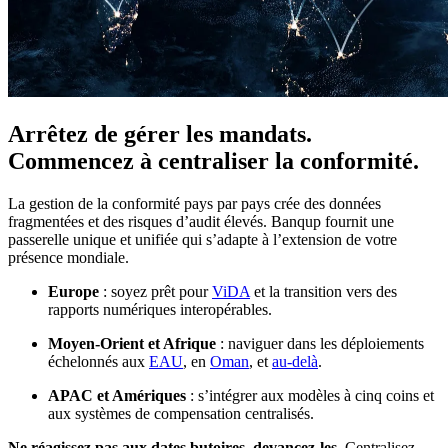
Arrêtez de gérer les mandats.
Commencez à centraliser la conformité.
La gestion de la conformité pays par pays crée des données
fragmentées et des risques d’audit élevés. Banqup fournit une
passerelle unique et unifiée qui s’adapte à l’extension de votre
présence mondiale.
Europe
: soyez prêt pour
ViDA
et la transition vers des
rapports numériques interopérables.
Moyen-Orient et Afrique
: naviguer dans les déploiements
échelonnés aux
EAU
, en
Oman
, et
au-delà
.
APAC et Amériques
: s’intégrer aux modèles à cinq coins et
aux systèmes de compensation centralisés.
Ne réagissez pas aux dates butoires, devancez-les
. Centralisez