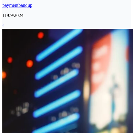
payment
banqup
11/09/2024