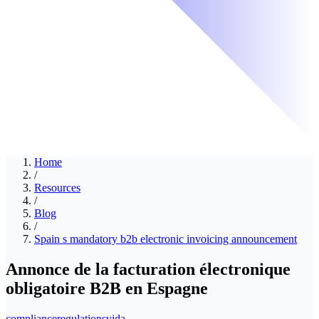
Home
/
Resources
/
Blog
/
Spain s mandatory b2b electronic invoicing announcement
Annonce de la facturation électronique
obligatoire B2B en Espagne
compliance
regulations
vida