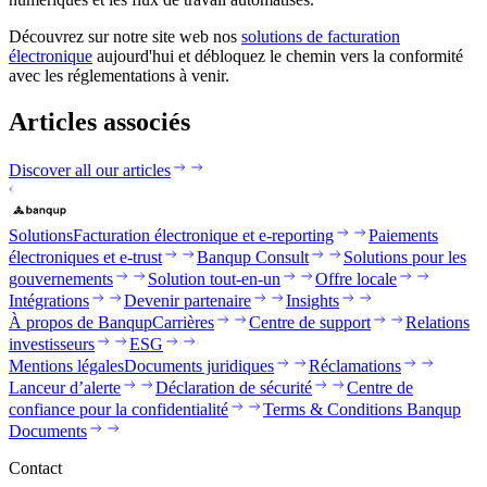
Découvrez sur notre site web nos
solutions de facturation
électronique
aujourd'hui et débloquez le chemin vers la conformité
avec les réglementations à venir.
Articles associés
Discover all our articles
Solutions
Facturation électronique et e-reporting
Paiements
électroniques et e-trust
Banqup Consult
Solutions pour les
gouvernements
Solution tout-en-un
Offre locale
Intégrations
Devenir partenaire
Insights
À propos de Banqup
Carrières
Centre de support
Relations
investisseurs
ESG
Mentions légales
Documents juridiques
Réclamations
Lanceur d’alerte
Déclaration de sécurité
Centre de
confiance pour la confidentialité
Terms & Conditions Banqup
Documents
Contact