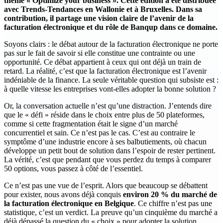
thème « Optimize your business ». Cette édition a été distribuée
avec Trends-Tendances en Wallonie et à Bruxelles. Dans sa
contribution, il partage une vision claire de l’avenir de la
facturation électronique et du rôle de Banqup dans ce domaine.
Soyons clairs : le débat autour de la facturation électronique ne porte
pas sur le fait de savoir si elle constitue une contrainte ou une
opportunité. Ce débat appartient à ceux qui ont déjà un train de
retard. La réalité, c’est que la facturation électronique est l’avenir
indéniable de la finance. La seule véritable question qui subsiste est :
à quelle vitesse les entreprises vont-elles adopter la bonne solution ?
Or, la conversation actuelle n’est qu’une distraction. J’entends dire
que le « défi » réside dans le choix entre plus de 50 plateformes,
comme si cette fragmentation était le signe d’un marché
concurrentiel et sain. Ce n’est pas le cas. C’est au contraire le
symptôme d’une industrie encore à ses balbutiements, où chacun
développe un petit bout de solution dans l’espoir de rester pertinent.
La vérité, c’est que pendant que vous perdez du temps à comparer
50 options, vous passez à côté de l’essentiel.
Ce n’est pas une vue de l’esprit. Alors que beaucoup se débattent
pour exister, nous avons déjà conquis
environ 20 % du marché de
la facturation électronique en Belgique
. Ce chiffre n’est pas une
statistique, c’est un verdict. La preuve qu’un cinquième du marché a
déjà dépassé la question du « choix » pour adopter la solution