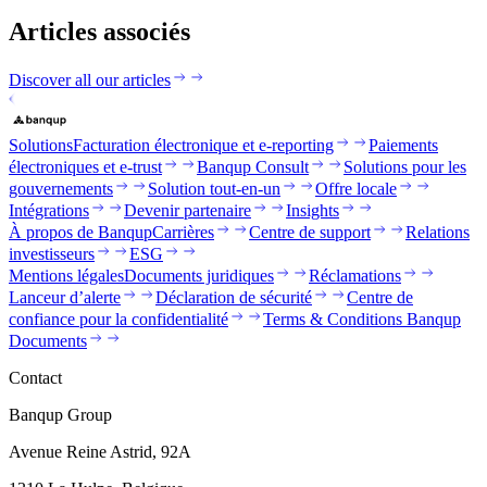
Articles associés
Discover all our articles
Solutions
Facturation électronique et e-reporting
Paiements
électroniques et e-trust
Banqup Consult
Solutions pour les
gouvernements
Solution tout-en-un
Offre locale
Intégrations
Devenir partenaire
Insights
À propos de Banqup
Carrières
Centre de support
Relations
investisseurs
ESG
Mentions légales
Documents juridiques
Réclamations
Lanceur d’alerte
Déclaration de sécurité
Centre de
confiance pour la confidentialité
Terms & Conditions Banqup
Documents
Contact
Banqup Group
Avenue Reine Astrid, 92A