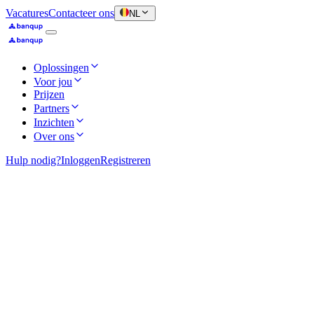
Vacatures
Contacteer ons
NL
Oplossingen
Voor jou
Prijzen
Partners
Inzichten
Over ons
Hulp nodig?
Inloggen
Registreren