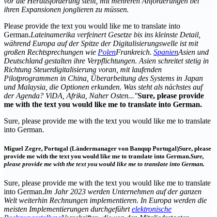
vor die Herausforderung stellt, mit mehreren Anforderungen bei
ihren Expansionen jonglieren zu müssen.
Please provide the text you would like me to translate into
German.
Lateinamerika verfeinert Gesetze bis ins kleinste Detail,
während Europa auf der Spitze der Digitalisierungswelle ist mit
großen Rechtsprechungen wie
Polen
Frankreich.
Spanien
Asien und
Deutschland gestalten ihre Verpflichtungen. Asien schreitet stetig in
Richtung Steuerdigitalisierung voran, mit laufenden
Pilotprogrammen in China, Überarbeitung des Systems in Japan
und Malaysia, die Optionen erkunden. Was steht als nächstes auf
der Agenda? ViDA, Afrika, Naher Osten..."
Sure, please provide
me with the text you would like me to translate into German.
Sure, please provide me with the text you would like me to translate
into German.
Miguel Zegre, Portugal (Ländermanager von Banqup Portugal)
Sure, please
provide me with the text you would like me to translate into German.
Sure,
please provide me with the text you would like me to translate into German.
Sure, please provide me with the text you would like me to translate
into German.
Im Jahr 2023 werden Unternehmen auf der ganzen
Welt weiterhin Rechnungen implementieren. In Europa werden die
meisten Implementierungen durchgeführt
elektronische