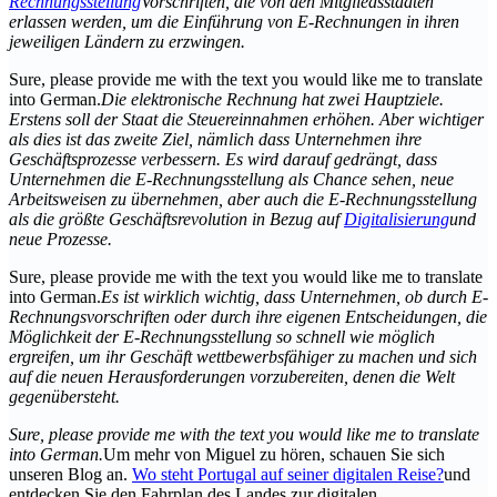
Rechnungsstellung
Vorschriften, die von den Mitgliedsstaaten
erlassen werden, um die Einführung von E-Rechnungen in ihren
jeweiligen Ländern zu erzwingen.
Sure, please provide me with the text you would like me to translate
into German.
Die elektronische Rechnung hat zwei Hauptziele.
Erstens soll der Staat die Steuereinnahmen erhöhen. Aber wichtiger
als dies ist das zweite Ziel, nämlich dass Unternehmen ihre
Geschäftsprozesse verbessern. Es wird darauf gedrängt, dass
Unternehmen die E-Rechnungsstellung als Chance sehen, neue
Arbeitsweisen zu übernehmen, aber auch die E-Rechnungsstellung
als die größte Geschäftsrevolution in Bezug auf
Digitalisierung
und
neue Prozesse.
Sure, please provide me with the text you would like me to translate
into German.
Es ist wirklich wichtig, dass Unternehmen, ob durch E-
Rechnungsvorschriften oder durch ihre eigenen Entscheidungen, die
Möglichkeit der E-Rechnungsstellung so schnell wie möglich
ergreifen, um ihr Geschäft wettbewerbsfähiger zu machen und sich
auf die neuen Herausforderungen vorzubereiten, denen die Welt
gegenübersteht.
Sure, please provide me with the text you would like me to translate
into German.
Um mehr von Miguel zu hören, schauen Sie sich
unseren Blog an.
Wo steht Portugal auf seiner digitalen Reise?
und
entdecken Sie den Fahrplan des Landes zur digitalen