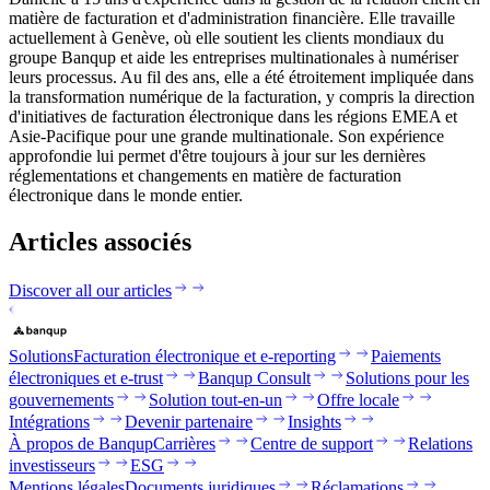
matière de facturation et d'administration financière. Elle travaille
actuellement à Genève, où elle soutient les clients mondiaux du
groupe Banqup et aide les entreprises multinationales à numériser
leurs processus. Au fil des ans, elle a été étroitement impliquée dans
la transformation numérique de la facturation, y compris la direction
d'initiatives de facturation électronique dans les régions EMEA et
Asie-Pacifique pour une grande multinationale. Son expérience
approfondie lui permet d'être toujours à jour sur les dernières
réglementations et changements en matière de facturation
électronique dans le monde entier.
Articles associés
Discover all our articles
Solutions
Facturation électronique et e-reporting
Paiements
électroniques et e-trust
Banqup Consult
Solutions pour les
gouvernements
Solution tout-en-un
Offre locale
Intégrations
Devenir partenaire
Insights
À propos de Banqup
Carrières
Centre de support
Relations
investisseurs
ESG
Mentions légales
Documents juridiques
Réclamations