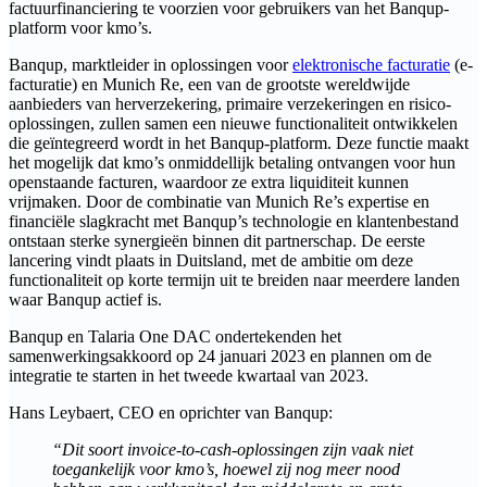
factuurfinanciering te voorzien voor gebruikers van het Banqup-
platform voor kmo’s.
Banqup, marktleider in oplossingen voor
elektronische facturatie
(e-
facturatie) en Munich Re, een van de grootste wereldwijde
aanbieders van herverzekering, primaire verzekeringen en risico-
oplossingen, zullen samen een nieuwe functionaliteit ontwikkelen
die geïntegreerd wordt in het Banqup-platform. Deze functie maakt
het mogelijk dat kmo’s onmiddellijk betaling ontvangen voor hun
openstaande facturen, waardoor ze extra liquiditeit kunnen
vrijmaken. Door de combinatie van Munich Re’s expertise en
financiële slagkracht met Banqup’s technologie en klantenbestand
ontstaan sterke synergieën binnen dit partnerschap. De eerste
lancering vindt plaats in Duitsland, met de ambitie om deze
functionaliteit op korte termijn uit te breiden naar meerdere landen
waar Banqup actief is.
Banqup en Talaria One DAC ondertekenden het
samenwerkingsakkoord op 24 januari 2023 en plannen om de
integratie te starten in het tweede kwartaal van 2023.
Hans Leybaert, CEO en oprichter van Banqup:
“Dit soort invoice-to-cash-oplossingen zijn vaak niet
toegankelijk voor kmo’s, hoewel zij nog meer nood