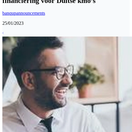
financiering voor Duitse kmo’s
banqup
announcements
25/01/2023