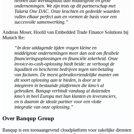
hebben aan werkkapitaal dan middelgrote en grote
ondernemingen. We zijn trots op dit partnerschap met
Talaria One DAC. Onze krachten en gedeelde waarden
vullen elkaar perfect aan en vormen de basis voor een
succesvolle samenwerking.”
Andreas Moser, Hoofd van Embedded Trade Finance Solutions bij
Munich Re:
“In deze uitdagende tijden vragen kleine en
middelgrote ondernemingen meer dan ooit om flexibele
financieringsoplossingen en financiële zekerheid. Onze
invoice-to-cash-oplossing biedt beide: ze verhoogt de
liquiditeit en beschermt bedrijven tegen niet-betaling
van facturen. De meest gebruiksvriendelijke manier om
dit soort oplossing aan te bieden, is door ze te
integreren in bestaande platformen die kmo’s al
gebruiken. Banqup verbindt vandaag al duizenden
kmo’s in heel Europa met hun klanten en leveranciers,
en is daarom de ideale partner voor een vlotte
integratie van onze oplossing.”
Over Banqup Group
Banqup is een toonaangevend cloudplatform voor zakelijke diensten