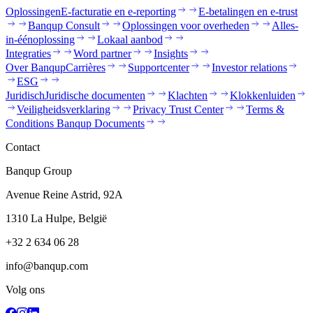
Oplossingen
E-facturatie en e-reporting
E-betalingen en e-trust
Banqup Consult
Oplossingen voor overheden
Alles-
in-éénoplossing
Lokaal aanbod
Integraties
Word partner
Insights
Over Banqup
Carrières
Supportcenter
Investor relations
ESG
Juridisch
Juridische documenten
Klachten
Klokkenluiden
Veiligheidsverklaring
Privacy Trust Center
Terms &
Conditions Banqup Documents
Contact
Banqup Group
Avenue Reine Astrid, 92A
1310 La Hulpe, België
+32 2 634 06 28
info@banqup.com
Volg ons