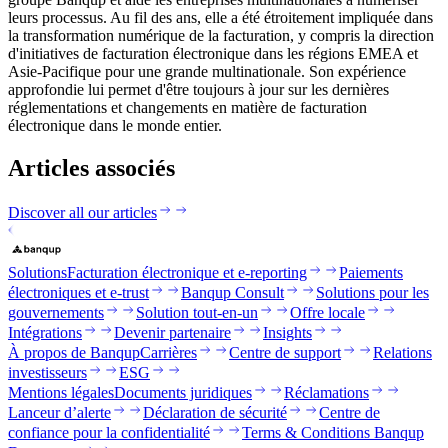
leurs processus. Au fil des ans, elle a été étroitement impliquée dans
la transformation numérique de la facturation, y compris la direction
d'initiatives de facturation électronique dans les régions EMEA et
Asie-Pacifique pour une grande multinationale. Son expérience
approfondie lui permet d'être toujours à jour sur les dernières
réglementations et changements en matière de facturation
électronique dans le monde entier.
Articles associés
Discover all our articles
Solutions
Facturation électronique et e-reporting
Paiements
électroniques et e-trust
Banqup Consult
Solutions pour les
gouvernements
Solution tout-en-un
Offre locale
Intégrations
Devenir partenaire
Insights
À propos de Banqup
Carrières
Centre de support
Relations
investisseurs
ESG
Mentions légales
Documents juridiques
Réclamations
Lanceur d’alerte
Déclaration de sécurité
Centre de
confiance pour la confidentialité
Terms & Conditions Banqup