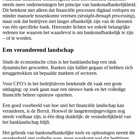
steeds meer ondernemingen het principe van bankonafhankelijkheid.
Dit betekent niet alleen dat financiële processen digitaal verlopen en
minder manuele tussenkomst vereisen (
straight-through processing
),
maar ook dat bedrijven niet langer afhankelijk zijn van de diensten
van één specifieke bank. Hieronder lichten we enkele belangrijke
redenen toe waarom het waardevol is om bankonafhankelijk te zijn
– of te worden.
Een veranderend landschap
Sinds de economische crisis is het banklandschap een stuk
dynamischer geworden. Banken zijn failliet gegaan of hebben zich
teruggetrokken uit bepaalde markten of sectoren.
Voor CFO’s in het bedrijfsleven betekende dit vaak een grote
uitdaging: op zoek gaan naar een nieuwe bank en het volledige
financiële beheer opnieuw opzetten.
Een goed voorbeeld van hoe snel het financiële landschap kan
veranderen, is de Brexit. Hoewel de langetermijngevolgen nog
steeds voelbaar zijn, is één ding duidelijk: de veranderlijkheid van
het banklandschap blijft.
Het gebruik van bankonafhankelijke tools en oplossingen neemt die
onzekerheid niet volledig weg, maar voorkomt wel dat bedrijven