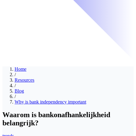
Home
/
Resources
/
Blog
/
Why is bank independency important
Waarom is bankonafhankelijkheid
belangrijk?
trends