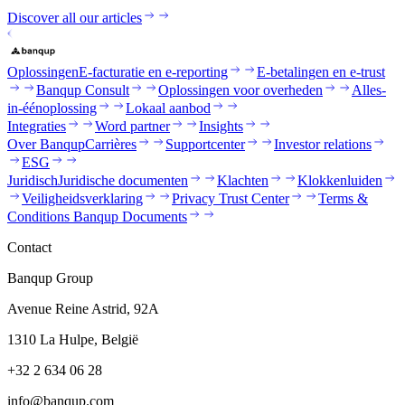
Discover all our articles
Oplossingen
E-facturatie en e-reporting
E-betalingen en e-trust
Banqup Consult
Oplossingen voor overheden
Alles-
in-éénoplossing
Lokaal aanbod
Integraties
Word partner
Insights
Over Banqup
Carrières
Supportcenter
Investor relations
ESG
Juridisch
Juridische documenten
Klachten
Klokkenluiden
Veiligheidsverklaring
Privacy Trust Center
Terms &
Conditions Banqup Documents
Contact
Banqup Group
Avenue Reine Astrid, 92A
1310 La Hulpe, België
+32 2 634 06 28
info@banqup.com