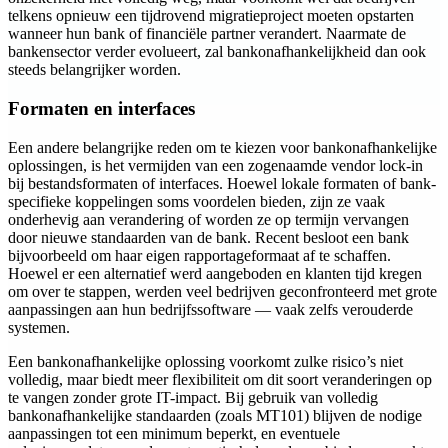
telkens opnieuw een tijdrovend migratieproject moeten opstarten
wanneer hun bank of financiële partner verandert. Naarmate de
bankensector verder evolueert, zal bankonafhankelijkheid dan ook
steeds belangrijker worden.
Formaten en interfaces
Een andere belangrijke reden om te kiezen voor bankonafhankelijke
oplossingen, is het vermijden van een zogenaamde vendor lock-in
bij bestandsformaten of interfaces. Hoewel lokale formaten of bank-
specifieke koppelingen soms voordelen bieden, zijn ze vaak
onderhevig aan verandering of worden ze op termijn vervangen
door nieuwe standaarden van de bank. Recent besloot een bank
bijvoorbeeld om haar eigen rapportageformaat af te schaffen.
Hoewel er een alternatief werd aangeboden en klanten tijd kregen
om over te stappen, werden veel bedrijven geconfronteerd met grote
aanpassingen aan hun bedrijfssoftware — vaak zelfs verouderde
systemen.
Een bankonafhankelijke oplossing voorkomt zulke risico’s niet
volledig, maar biedt meer flexibiliteit om dit soort veranderingen op
te vangen zonder grote IT-impact. Bij gebruik van volledig
bankonafhankelijke standaarden (zoals MT101) blijven de nodige
aanpassingen tot een minimum beperkt, en eventuele